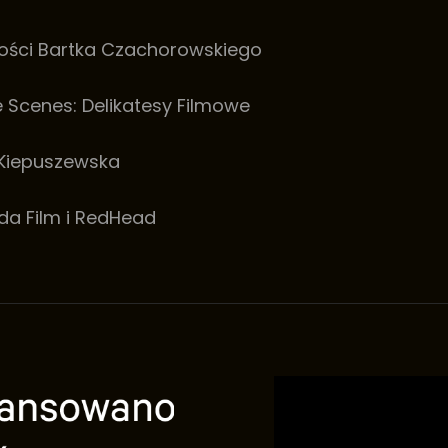
mości Bartka Czachorowskiego
 Scenes: Delikatesy Filmowe
a Kiepuszewska
ida Film i RedHead