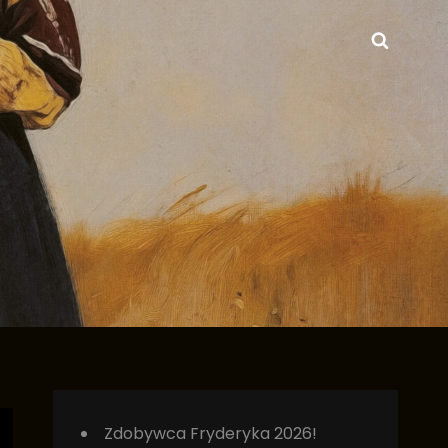
Searc
DZIEJCZYK ORCHESTRA
Zdobywca Fryderyka 2026!