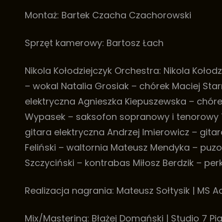
Montaż: Bartek Czacha Czachorowski
Sprzęt kamerowy: Bartosz Łach
Nikola Kołodziejczyk Orchestra: Nikola Koło
– wokal Natalia Grosiak – chórek Maciej Star
elektryczna Agnieszka Kiepuszewska – chórek,
Wypasek – saksofon sopranowy i tenorowy 
gitara elektryczna Andrzej Imierowicz – gita
Feliński – waltornia Mateusz Mendyka – puz
Szczyciński – kontrabas Miłosz Berdzik – per
Realizacja nagrania: Mateusz Sołtysik | MS A
Mix/Mastering: Błażej Domański | Studio 7 P