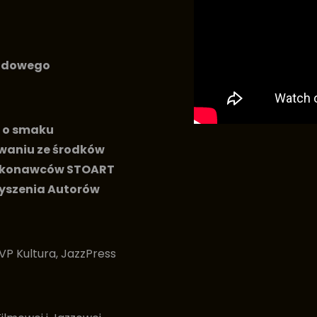
rodowego
ń o smaku
owaniu ze środków
Wykonawców STOART
zyszenia Autorów
TVP Kultura, JazzPress