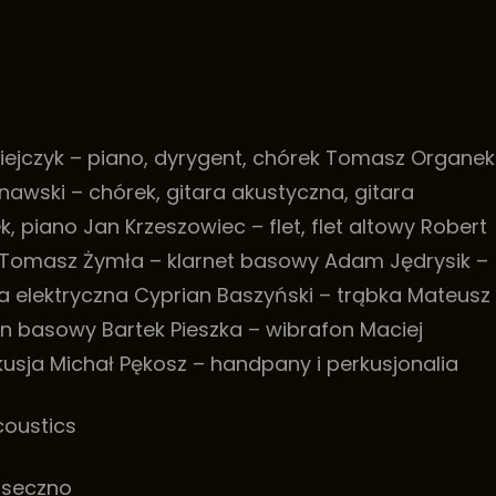
dziejczyk – piano, dyrygent, chórek Tomasz Organek
nawski – chórek, gitara akustyczna, gitara
 piano Jan Krzeszowiec – flet, flet altowy Robert
Tomasz Żymła – klarnet basowy Adam Jędrysik –
ra elektryczna Cyprian Baszyński – trąbka Mateusz
on basowy Bartek Pieszka – wibrafon Maciej
kusja Michał Pękosz – handpany i perkusjonalia
coustics
iaseczno